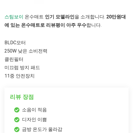
스팀보이
온수매트
인기 모델라인
을 소개합니다.
20만원대
에 있는 온수매트로 리뷰평이 아주 우수
합니다.
BLDC모터
250W 낮은 소비전력
클린필터
미끄럼 방지 패드
11중 안전장치
리뷰 장점
소음이 적음
디자인 이쁨
금방 온도가 올라감