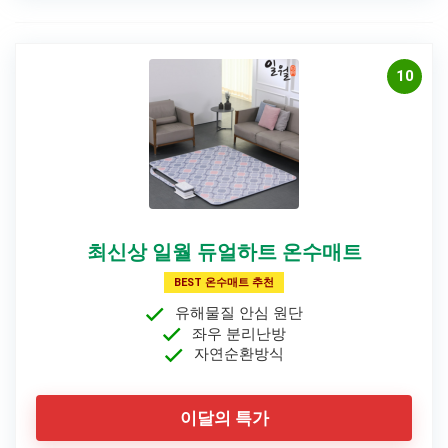
10
최신상 일월 듀얼하트 온수매트
BEST 온수매트 추천
유해물질 안심 원단
좌우 분리난방
자연순환방식
이달의 특가