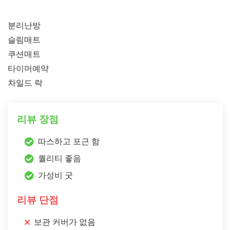
분리난방
슬림매트
쿠션매트
타이머예약
차일드 락
리뷰 장점
따스하고 포근 함
퀄리티 좋음
가성비 굿
리뷰 단점
보관 커버가 없음