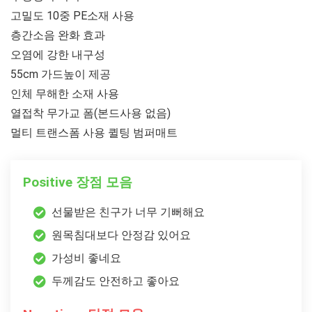
고밀도 10중 PE소재 사용
층간소음 완화 효과
오염에 강한 내구성
55cm 가드높이 제공
인체 무해한 소재 사용
열접착 무가교 폼(본드사용 없음)
멀티 트랜스폼 사용 퀼팅 범퍼매트
Positive 장점 모음
선물받은 친구가 너무 기뻐해요
원목침대보다 안정감 있어요
가성비 좋네요
두께감도 안전하고 좋아요