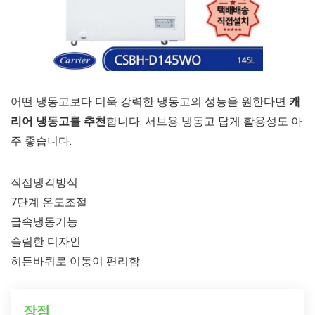
어떤 냉동고보다 더욱 강력한 냉동고의 성능을 원한다면
캐
리어 냉동고를 추천
합니다. 서브용 냉동고 답게 활용성도 아
주 좋습니다.
직접냉각방식
7단계 온도조절
급속냉동기능
슬림한 디자인
히든바퀴로 이동이 편리함
장점