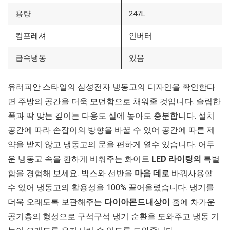
용량
247L
컴프레셔
인버터
급속냉동
있음
유러피안 스타일의 삼성전자 냉동고의 디자인을 확인한다
면 주방의 공간을 더욱 모던함으로 채워줄 것입니다. 슬림한
폭과 딱 맞는 깊이는 다용도 실에 놓아도 충분합니다. 설치
공간에 따라 손잡이의 방향을 바꿀 수 있어 공간에 따른 제
약을 받지 않고 냉동고의 문을 편하게 열수 있습니다. 어두
운 냉동고 속을 환하게 비춰주는 화이트
LED 라이팅의
특별
함을 경험해 보세요. 박스와 선반을
마음 데로
바꿔사용할
수 있어 냉동고의 활용성을 100% 끌어올렸습니다. 냉기를
더욱 오래도록 보관해주는
다이아몬드내상이
홈에 차가운
공기층의 형성으로 구석구석 냉기 순환을 도와주고 냉동 기