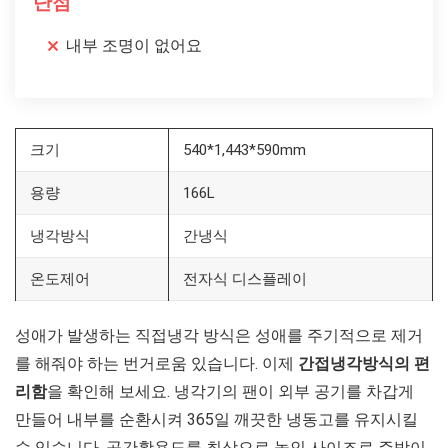
단점
내부 조명이 없어요
크기
540*1,443*590mm
용량
166L
냉각방식
간냉식
온도제어
전자식 디스플레이
성애가 발생하는 직접냉각 방식은 성애를 주기적으로 제거
를 해줘야 하는 번거로움 있습니다. 이제
간접냉각방식의
편
리함
을 확인해 보세요. 냉각기의 팬이 외부 공기를 차갑게
만들어 내부를 순환시켜 365일 깨끗한 냉동고를 유지시킬
수 있습니다. 공간활용도를 최상으로 높인 사이즈로 주방이