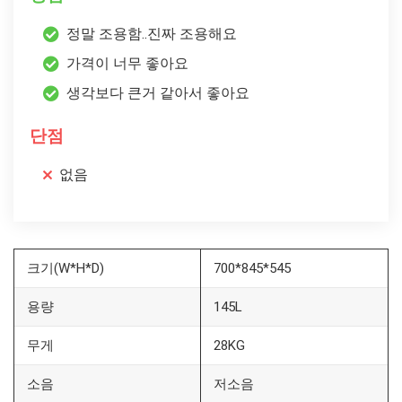
정말 조용함..진짜 조용해요
가격이 너무 좋아요
생각보다 큰거 같아서 좋아요
단점
없음
크기(W*H*D)
700*845*545
용량
145L
무게
28KG
소음
저소음