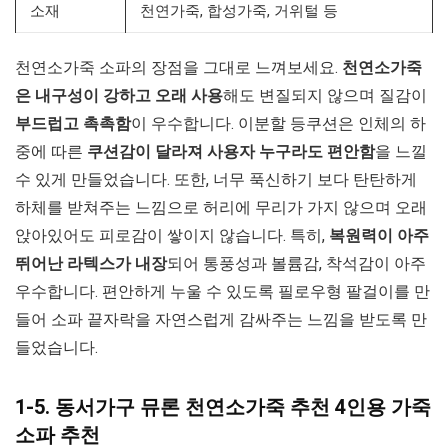
소재
천연가죽, 합성가죽, 거위털 등
천연소가죽 소파의 장점을 그대로 느껴보세요.
천연소가죽
은 내구성이 강하고 오래 사용
해도 변질되지 않으며 질감이
부드럽고 촉촉함
이 우수합니다. 이분할 등쿠션은 인체의 하
중에 따른
쿠션감이 달라져 사용자 누구라도 편안함
을 느낄
수 있게 만들었습니다. 또한, 너무 푹신하기 보다 탄탄하게
하체를 받쳐주는 느낌으로 허리에 무리가 가지 않으며 오래
앉아있어도 피로감이 쌓이지 않습니다. 특히,
복원력이 아주
뛰어난 라텍스가 내장
되어 통풍성과 볼륨감, 착석감이 아주
우수합니다. 편안하게 누울 수 있도록 필로우형 팔걸이를 만
들어 소파 끝자락을 자연스럽게 감싸주는 느낌을 받도록 만
들었습니다.
1-5. 동서가구 뮤론 천연소가죽 추천 4인용 가죽
소파 추천