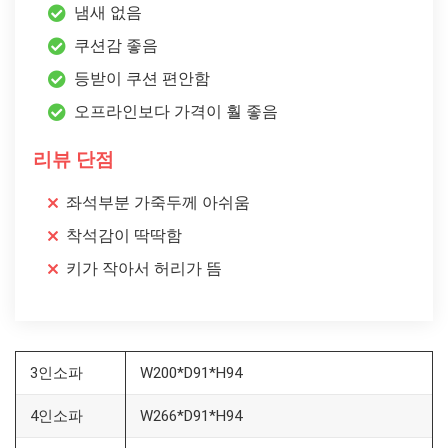
냄새 없음
쿠션감 좋음
등받이 쿠션 편안함
오프라인보다 가격이 훨 좋음
리뷰 단점
좌석부분 가죽두께 아쉬움
착석감이 딱딱함
키가 작아서 허리가 뜸
3인소파
W200*D91*H94
4인소파
W266*D91*H94