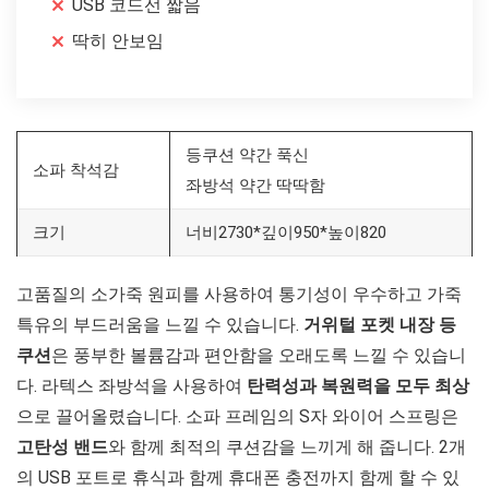
USB 코드선 짧음
딱히 안보임
등쿠션 약간 푹신
소파 착석감
좌방석 약간 딱딱함
크기
너비2730*깊이950*높이820
고품질의 소가죽 원피를 사용하여 통기성이 우수하고 가죽
특유의 부드러움을 느낄 수 있습니다.
거위털 포켓 내장 등
쿠션
은 풍부한 볼륨감과 편안함을 오래도록 느낄 수 있습니
다. 라텍스 좌방석을 사용하여
탄력성과 복원력을 모두 최상
으로 끌어올렸습니다. 소파 프레임의 S자 와이어 스프링은
고탄성 밴드
와 함께 최적의 쿠션감을 느끼게 해 줍니다. 2개
의 USB 포트로 휴식과 함께 휴대폰 충전까지 함께 할 수 있